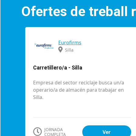
Ofertes de treball
Eurofirms
Silla
Carretillero/a - Silla
Empresa del sector reciclaje busca un/a
operario/a de almacén para trabajar en
Silla.
JORNADA
Ver
COMPLETA