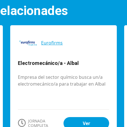
 relacionades
Eurofirms
Electromecánico/a - Albal
Empresa del sector químico busca un/a
electromecánico/a para trabajar en Albal
JORNADA
Ver
COMPLETA