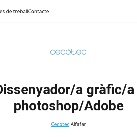
es de treball
Contacte
Dissenyador/a gràfic/a 
photoshop/Adobe
Cecotec
Alfafar